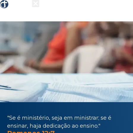
Sobre nós
Grupos
Ensino
Missões
Ações 
"Se é ministério, seja em ministrar; se é
ensinar, haja dedicação ao ensino."