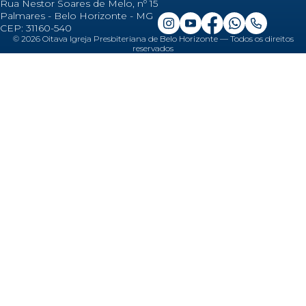
Rua Nestor Soares de Melo, nº 15
Palmares - Belo Horizonte - MG
CEP: 31160-540
©
2026
Oitava Igreja Presbiteriana de Belo Horizonte — Todos os direitos
reservados