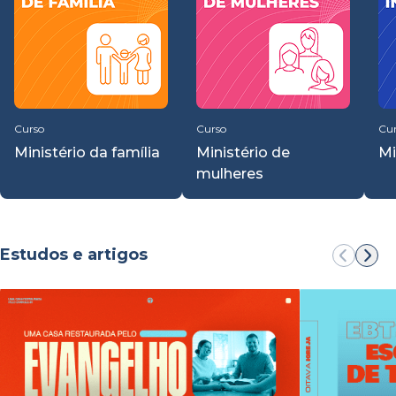
Curso
Curso
Cu
Ministério da família
Ministério de
Mi
mulheres
Estudos e artigos