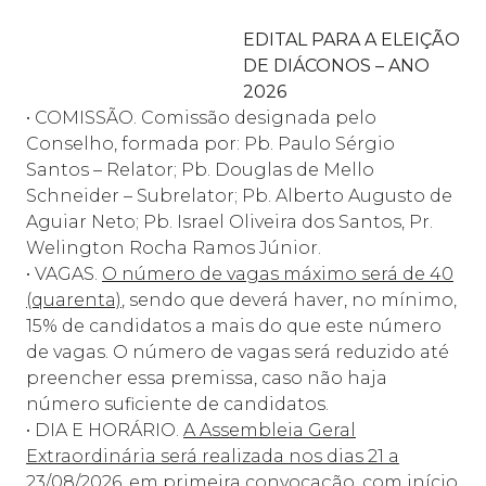
EDITAL PARA A ELEIÇÃO
DE DIÁCONOS – ANO
2026
• COMISSÃO. Comissão designada pelo
Conselho, formada por: Pb. Paulo Sérgio
Santos – Relator; Pb. Douglas de Mello
Schneider – Subrelator; Pb. Alberto Augusto de
Aguiar Neto; Pb. Israel Oliveira dos Santos, Pr.
Welington Rocha Ramos Júnior.
• VAGAS.
O número de vagas máximo será de 40
(quarenta)
, sendo que deverá haver, no mínimo,
15% de candidatos a mais do que este número
de vagas. O número de vagas será reduzido até
preencher essa premissa, caso não haja
número suficiente de candidatos.
• DIA E HORÁRIO.
A Assembleia Geral
Extraordinária será realizada nos dias 21 a
23/08/2026, em primeira convocação, com início