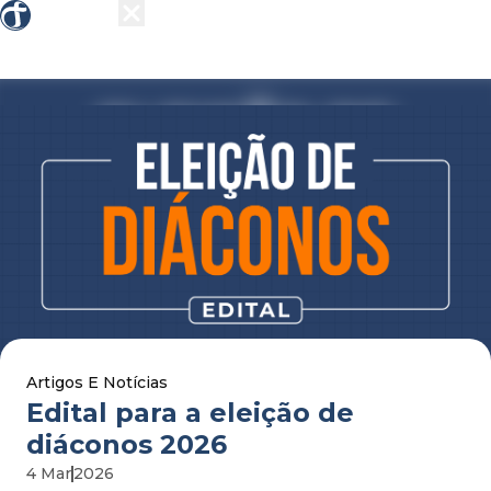
Sobre nós
Grupos
Ensino
Missões
Ações 
Artigos E Notícias
edital para a eleição de
diáconos 2026
4 Mar
2026