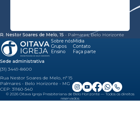
R. Nestor Soares de Melo, 15
- Palmares, Belo Horizonte
Sobre nós
Mídia
Grupos
Contato
Ensino
Faça parte
Sede administrativa
(31) 3449-8600
Rua Nestor Soares de Melo, nº 15
Palmares - Belo Horizonte - MG
CEP: 31160-540
©
2026
Oitava Igreja Presbiteriana de Belo Horizonte — Todos os direitos
reservados